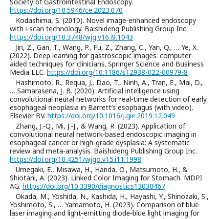
Society of Gastrointestinal Endoscopy.
https://doi.org/10.5946/ce.2023.070
Kodashima, S. (2010). Novel image-enhanced endoscopy
with i-scan technology. Baishideng Publishing Group Inc.
https://doi.org/10.3748/wjg.v16.i9.1043
Jin, Z., Gan, T., Wang, P., Fu, Z., Zhang, C., Yan, Q., … Ye, X.
(2022). Deep learning for gastroscopic images: computer-
aided techniques for clinicians. Springer Science and Business
Media LLC.
https://doi.org/10.1186/s12938-022-00979-8
Hashimoto, R., Requa, J., Dao, T., Ninh, A., Tran, E., Mai, D.,
… Samarasena, J. B. (2020). Artificial intelligence using
convolutional neural networks for real-time detection of early
esophageal neoplasia in Barrett’s esophagus (with video).
Elsevier BV.
https://doi.org/10.1016/j.gie.2019.12.049
Zhang, J.-Q., Mi, J.-J., & Wang, R. (2023). Application of
convolutional neural network-based endoscopic imaging in
esophageal cancer or high-grade dysplasia: A systematic
review and meta-analysis. Baishideng Publishing Group Inc.
https://doi.org/10.4251/wjgo.v15.i11.1998
Umegaki, E., Misawa, H., Handa, O., Matsumoto, H., &
Shiotani, A. (2023). Linked Color Imaging for Stomach. MDPI
AG.
https://doi.org/10.3390/diagnostics13030467
Okada, M., Yoshida, N., Kashida, H., Hayashi, Y., Shinozaki, S.,
Yoshimoto, S., … Yamamoto, H. (2023). Comparison of blue
laser imaging and light‐emitting diode‐blue light imaging for