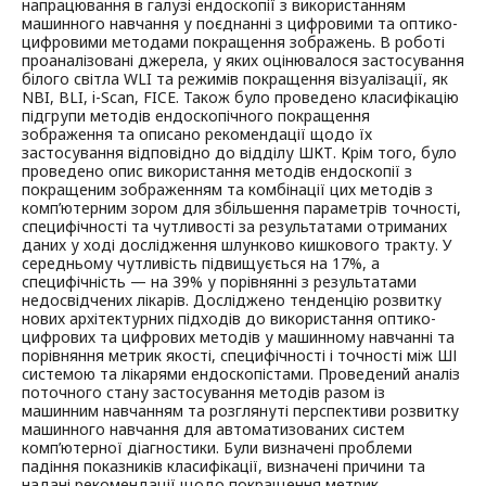
напрацювання в галузі ендоскопії з використанням
машинного навчання у поєднанні з цифровими та оптико-
цифровими методами покращення зображень. В роботі
проаналізовані джерела, у яких оцінювалося застосування
білого світла WLI та режимів покращення візуалізації, як
NBI, BLI, i-Scan, FICE. Також було проведено класифікацію
підгрупи методів ендоскопічного покращення
зображення та описано рекомендації щодо їх
застосування відповідно до відділу ШКТ. Крім того, було
проведено опис використання методів ендоскопії з
покращеним зображенням та комбінації цих методів з
комп’ютерним зором для збільшення параметрів точності,
специфічності та чутливості за результатами отриманих
даних у ході дослідження шлунково кишкового тракту. У
середньому чутливість підвищується на 17%, а
специфічність — на 39% у порівнянні з результатами
недосвідчених лікарів. Досліджено тенденцію розвитку
нових архітектурних підходів до використання оптико-
цифрових та цифрових методів у машинному навчанні та
порівняння метрик якості, специфічності і точності між ШІ
системою та лікарями ендоскопістами. Проведений аналіз
поточного стану застосування методів разом із
машинним навчанням та розглянуті перспективи розвитку
машинного навчання для автоматизованих систем
комп’ютерної діагностики. Були визначені проблеми
падіння показників класифікації, визначені причини та
надані рекомендації щодо покращення метрик