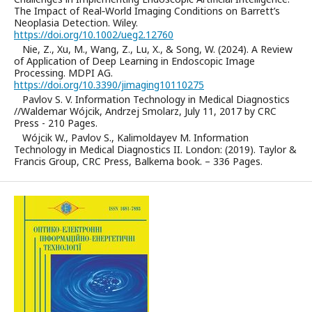
The Impact of Real‐World Imaging Conditions on Barrett’s
Neoplasia Detection. Wiley.
https://doi.org/10.1002/ueg2.12760
Nie, Z., Xu, M., Wang, Z., Lu, X., & Song, W. (2024). A Review
of Application of Deep Learning in Endoscopic Image
Processing. MDPI AG.
https://doi.org/10.3390/jimaging10110275
Pavlov S. V. Information Technology in Medical Diagnostics
//Waldemar Wójcik, Andrzej Smolarz, July 11, 2017 by CRC
Press - 210 Pages.
Wójcik W., Pavlov S., Kalimoldayev M. Information
Technology in Medical Diagnostics II. London: (2019). Taylor &
Francis Group, CRC Press, Balkema book. – 336 Pages.