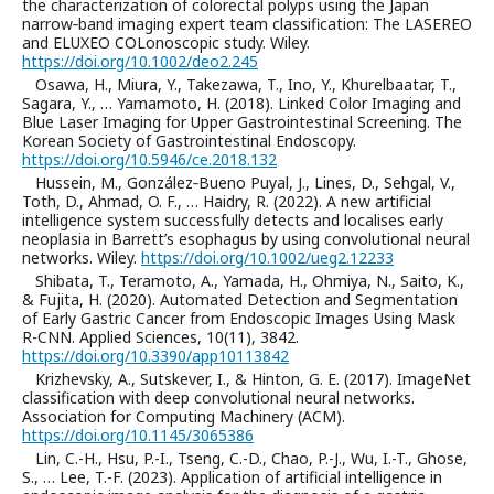
the characterization of colorectal polyps using the Japan
narrow‐band imaging expert team classification: The LASEREO
and ELUXEO COLonoscopic study. Wiley.
https://doi.org/10.1002/deo2.245
Osawa, H., Miura, Y., Takezawa, T., Ino, Y., Khurelbaatar, T.,
Sagara, Y., … Yamamoto, H. (2018). Linked Color Imaging and
Blue Laser Imaging for Upper Gastrointestinal Screening. The
Korean Society of Gastrointestinal Endoscopy.
https://doi.org/10.5946/ce.2018.132
Hussein, M., González‐Bueno Puyal, J., Lines, D., Sehgal, V.,
Toth, D., Ahmad, O. F., … Haidry, R. (2022). A new artificial
intelligence system successfully detects and localises early
neoplasia in Barrett’s esophagus by using convolutional neural
networks. Wiley.
https://doi.org/10.1002/ueg2.12233
Shibata, T., Teramoto, A., Yamada, H., Ohmiya, N., Saito, K.,
& Fujita, H. (2020). Automated Detection and Segmentation
of Early Gastric Cancer from Endoscopic Images Using Mask
R-CNN. Applied Sciences, 10(11), 3842.
https://doi.org/10.3390/app10113842
Krizhevsky, A., Sutskever, I., & Hinton, G. E. (2017). ImageNet
classification with deep convolutional neural networks.
Association for Computing Machinery (ACM).
https://doi.org/10.1145/3065386
Lin, C.-H., Hsu, P.-I., Tseng, C.-D., Chao, P.-J., Wu, I.-T., Ghose,
S., … Lee, T.-F. (2023). Application of artificial intelligence in