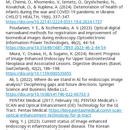
M., Chernii, O., Khomenko, V., Iemets, O., Gryshchenko, N.,
Kovalchuk, O., & Kupkina, A. (2024). Deterioration of health of
infants during the war and COVID-19 pandemic in Ukraine.
CHILD`S HEALTH, 19(6), 337–347.
https://doi.org/10.22141/2224-0551.19.6.2024.1737
Poudanien, Y. E., & Kozhemiako, A. V. (2023). Optical-digital
narrowband methods for registration and improvement of
biomedical images during endoscopy. Optoelectronic
Information-Power Technologies, 46(2), 44–54.
https://doi.org/10.31649/1681-7893-2023-46-2-44-54
Miura, Y., Osawa, H., & Sugano, K. (2024). Recent Progress
of Image-Enhanced Endoscopy for Upper Gastrointestinal
Neoplasia and Associated Lesions. Digestive diseases (Basel,
Switzerland), 42(2), 186–198.
https://doi.org/10.1159/000535055
Ali, S. (2022). Where do we stand in AI for endoscopic image
analysis? Deciphering gaps and future directions. Springer
Science and Business Media LLC.
https://doi.org/10.1038/s41746-022-00733-3
PENTAX Medical. (2017, February 16). PENTAX Medical’s i-
SCAN and Optical Enhancement (OE) Technology for the GI
Tract. Pentax Medical.
https://blog.pentaxmedical.com/i-scan-
optical-enhancement-technology-for-gi-tract
Yang, Y. J. (2023). Current status of image-enhanced
endoscopy in inflammatory bowel disease. The Korean