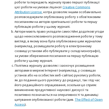
роботи та передають журналу право першої публікації
цієї роботи на умовах ліцензії
Creative Commons
Attribution License
, котра дозволяє іншим особам вільно
розповсюджувати опубліковану роботу з обов'язковим
посиланням на авторів оригінальної роботи та першу
публікацію роботи у цьому журналі.
Автори мають право укладати самостійні додаткові угоди
щодо неексклюзивного розповсюдження роботи у тому
вигляді, в якому вона була опублікована цим журналом
(наприклад, розміщувати роботу в електронному
сховищі установи або публікувати у складі монографії),
за умови збереження посилання на першу публікацію
роботи у цьому журналі.
Політика журналу дозволяє і заохочує розміщення
авторами в мережі Інтернет (наприклад, у сховищах
установ або на особистих веб-сайтах) рукопису роботи,
як до подання цього рукопису до редакції, так і під час
його редакційного опрацювання, оскільки це сприяє
виникненню продуктивної наукової дискусії та
позитивно позначається на оперативності та динаміці
цитування опублікованої роботи (див.
The Effect of Open
Access
).