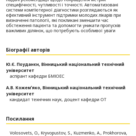
специфічності, чутливості і точності. Автоматизовані
системи комп’ютерної діагностики розглядаються як
ефективний інструмент підтримки молодих лікарів при
визначенні патології, які покликані зменшити час
обстеження пацієнта та допомогти уникати пропусків
важливих ділянок, що потребують особливої уваги
Біографії авторів
Ю.Є. Поуданєн,
Вінницький національний технічний
університет
аспірант кафедри БМІОЕС
А.В. Кожемʼяко,
Вінницький національний технічний
університет
кандидат технічних наук, доцент кафедри ОТ
Посилання
Volosovets, O., Kryvopustov, S., Kuzmenko, A., Prokhorova,