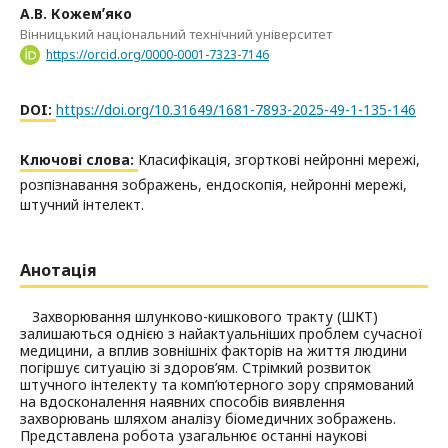
А.В. Кожемʼяко
Вінницький національний технічний університет
https://orcid.org/0000-0001-7323-7146
DOI:
https://doi.org/10.31649/1681-7893-2025-49-1-135-146
Ключові слова:
Класифікація, згорткові нейронні мережі,
розпізнавання зображень, ендоскопія, нейронні мережі,
штучний інтелект.
Анотація
Захворювання шлунково-кишкового тракту (ШКТ)
залишаються однією з найактуальніших проблем сучасної
медицини, а вплив зовнішніх факторів на життя людини
погіршує ситуацію зі здоров’ям. Стрімкий розвиток
штучного інтелекту та комп’ютерного зору спрямований
на вдосконалення наявних способів виявлення
захворювань шляхом аналізу біомедичних зображень.
Представлена робота узагальнює останні наукові