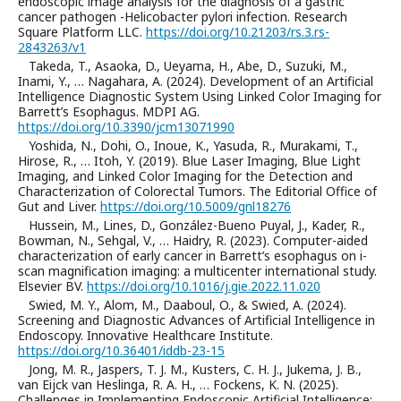
endoscopic image analysis for the diagnosis of a gastric
cancer pathogen -Helicobacter pylori infection. Research
Square Platform LLC.
https://doi.org/10.21203/rs.3.rs-
2843263/v1
Takeda, T., Asaoka, D., Ueyama, H., Abe, D., Suzuki, M.,
Inami, Y., … Nagahara, A. (2024). Development of an Artificial
Intelligence Diagnostic System Using Linked Color Imaging for
Barrett’s Esophagus. MDPI AG.
https://doi.org/10.3390/jcm13071990
Yoshida, N., Dohi, O., Inoue, K., Yasuda, R., Murakami, T.,
Hirose, R., … Itoh, Y. (2019). Blue Laser Imaging, Blue Light
Imaging, and Linked Color Imaging for the Detection and
Characterization of Colorectal Tumors. The Editorial Office of
Gut and Liver.
https://doi.org/10.5009/gnl18276
Hussein, M., Lines, D., González-Bueno Puyal, J., Kader, R.,
Bowman, N., Sehgal, V., … Haidry, R. (2023). Computer-aided
characterization of early cancer in Barrett’s esophagus on i-
scan magnification imaging: a multicenter international study.
Elsevier BV.
https://doi.org/10.1016/j.gie.2022.11.020
Swied, M. Y., Alom, M., Daaboul, O., & Swied, A. (2024).
Screening and Diagnostic Advances of Artificial Intelligence in
Endoscopy. Innovative Healthcare Institute.
https://doi.org/10.36401/iddb-23-15
Jong, M. R., Jaspers, T. J. M., Kusters, C. H. J., Jukema, J. B.,
van Eijck van Heslinga, R. A. H., … Fockens, K. N. (2025).
Challenges in Implementing Endoscopic Artificial Intelligence: