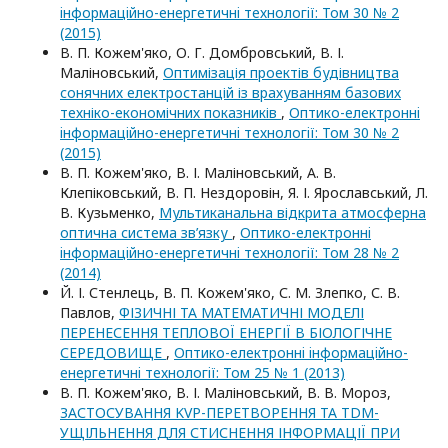
iнформацiйно-енергетичнi технологiї: Том 30 № 2
(2015)
В. П. Кожем'яко, О. Г. Домбровський, В. І.
Маліновський,
Оптимізація проектів будівництва
сонячних електростанцій із врахуванням базових
техніко-економічних показників
,
Оптико-електроннi
iнформацiйно-енергетичнi технологiї: Том 30 № 2
(2015)
В. П. Кожем'яко, В. І. Маліновський, А. В.
Клепіковський, В. П. Нездоровін, Я. І. Ярославський, Л.
В. Кузьменко,
Мультиканальна відкрита атмосферна
оптична система зв’язку
,
Оптико-електроннi
iнформацiйно-енергетичнi технологiї: Том 28 № 2
(2014)
Й. І. Стенлець, В. П. Кожем'яко, С. М. Злепко, С. В.
Павлов,
ФІЗИЧНІ ТА МАТЕМАТИЧНІ МОДЕЛІ
ПЕРЕНЕСЕННЯ ТЕПЛОВОЇ ЕНЕРГІЇ В БІОЛОГІЧНЕ
СЕРЕДОВИЩЕ
,
Оптико-електроннi iнформацiйно-
енергетичнi технологiї: Том 25 № 1 (2013)
В. П. Кожем'яко, В. І. Маліновський, В. В. Мороз,
ЗАСТОСУВАННЯ KVP-ПЕРЕТВОРЕННЯ ТА TDM-
УЩІЛЬНЕННЯ ДЛЯ СТИСНЕННЯ ІНФОРМАЦІЇ ПРИ