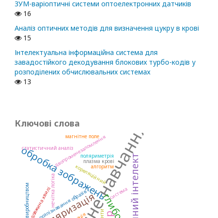
ЗУМ-варіоптичні системи оптоелектронних датчиків
16
Аналіз оптичних методів для визначення цукру в крові
15
Інтелектуальна інформаційна система для
завадостійкого декодування блокових турбо-кодів у
розподілених обчислювальних системах
13
Ключові слова
машинне навчання
магнітне поле
двопроменезаломлення
обробка зображень
статистичний аналіз
поляриметрія
штучний інтелект
плазма крові
кореляційний
алгоритм
нечітка логіка
система
довжина хвилі
розпізнавання образів
поляризація