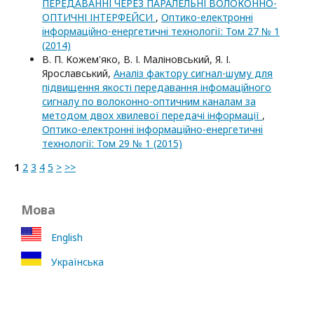
ПЕРЕДАВАННІ ЧЕРЕЗ ПАРАЛЕЛЬНІ ВОЛОКОННО-
ОПТИЧНІ ІНТЕРФЕЙСИ
,
Оптико-електроннi
iнформацiйно-енергетичнi технологiї: Том 27 № 1
(2014)
В. П. Кожем'яко, В. І. Маліновський, Я. І.
Ярославський,
Аналіз фактору сигнал-шуму для
підвищення якості передавання інфомаційного
сигналу по волоконно-оптичним каналам за
методом двох хвилевої передачі інформації
,
Оптико-електроннi iнформацiйно-енергетичнi
технологiї: Том 29 № 1 (2015)
1
2
3
4
5
>
>>
Мова
English
Українська