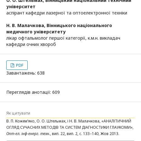
О. О. Штельмах,
Вінницький національний технічний
університет
аспірант кафедри лазерної та оптоелектронної техніки
Н. В. Малачкова,
Вінницького національного
медичного університету
лікар офтальмолог першої категорії, к.м.н. викладач
кафедри очних хвороб
PDF
Завантажень: 638
Переглядів анотації: 609
Як цитувати
В. П. Кожем’яко, О. О. Штельмах, і Н. В. Малачкова, «АНАЛІТИЧНИЙ
ОГЛЯД СУЧАСНИХ МЕТОДІВ ТА СИСТЕМ ДІАГНОСТИКИ ГЛАУКОМИ»,
Опт-ел. інф-енерг. техн.
, вип. 22, вип. 2, с. 133–140, Жов 2013.