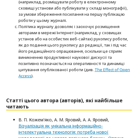
(наприклад, розміщувати роботу в електронному
сховищі установи або публікувати у складі монографії),
за умови збереження посилання на першу публікацію
роботи у цьому журналі.
Політика журналу дозволяє і заохочує розміщення
авторами в мережі Інтернет (наприклад, у сховищах
установ або на особистих веб-сайтах) рукопису роботи,
як до подання цього рукопису до редакції, так і під час
його редакційного опрацювання, оскільки це сприяє
виникненню продуктивної наукової дискусії та
позитивно позначається на оперативності та динаміці
цитування опублікованої роботи (див.
The Effect of Open
Access
).
Статті цього автора (авторів), які найбільше
читають
В. П. Кожем'яко, А. М. Яровий, А. А. Яровий,
Візуалізація як унікальна інформаційно-
інтелектуальна технологія: потреба нової