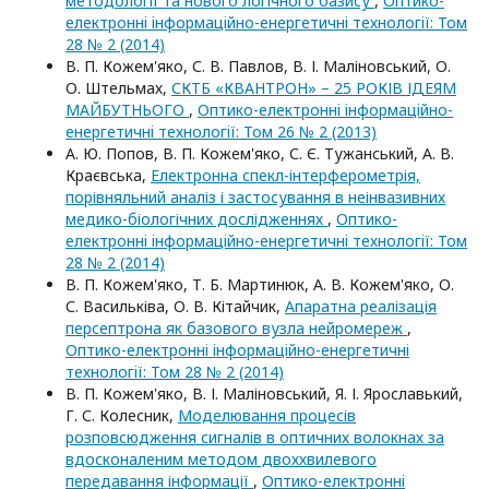
методології та нового логічного базису
,
Оптико-
електроннi iнформацiйно-енергетичнi технологiї: Том
28 № 2 (2014)
В. П. Кожем'яко, С. В. Павлов, В. І. Маліновський, О.
О. Штельмах,
СКТБ «КВАНТРОН» – 25 РОКІВ ІДЕЯМ
МАЙБУТНЬОГО
,
Оптико-електроннi iнформацiйно-
енергетичнi технологiї: Том 26 № 2 (2013)
А. Ю. Попов, В. П. Кожем'яко, С. Є. Тужанський, А. В.
Краєвська,
Електронна спекл-інтерферометрія,
порівняльний аналіз і застосування в неінвазивних
медико-біологічних дослідженнях
,
Оптико-
електроннi iнформацiйно-енергетичнi технологiї: Том
28 № 2 (2014)
В. П. Кожем'яко, Т. Б. Мартинюк, А. В. Кожем'яко, О.
С. Васильківа, О. В. Кітайчик,
Апаратна реалізація
персептрона як базового вузла нейромереж
,
Оптико-електроннi iнформацiйно-енергетичнi
технологiї: Том 28 № 2 (2014)
В. П. Кожем'яко, В. І. Маліновський, Я. І. Ярославький,
Г. С. Колесник,
Моделювання процесів
розповсюдження сигналів в оптичних волокнах за
вдосконаленим методом двоххвилевого
передавання інформації
,
Оптико-електроннi