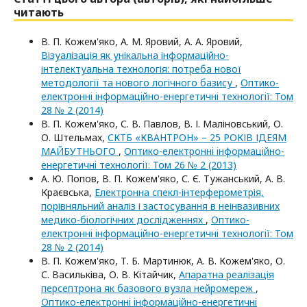
читають
В. П. Кожем'яко, А. М. Яровий, А. А. Яровий,
Візуалізація як унікальна інформаційно-
інтелектуальна технологія: потреба нової
методології та нового логічного базису
,
Оптико-
електроннi iнформацiйно-енергетичнi технологiї: Том
28 № 2 (2014)
В. П. Кожем'яко, С. В. Павлов, В. І. Маліновський, О.
О. Штельмах,
СКТБ «КВАНТРОН» – 25 РОКІВ ІДЕЯМ
МАЙБУТНЬОГО
,
Оптико-електроннi iнформацiйно-
енергетичнi технологiї: Том 26 № 2 (2013)
А. Ю. Попов, В. П. Кожем'яко, С. Є. Тужанський, А. В.
Краєвська,
Електронна спекл-інтерферометрія,
порівняльний аналіз і застосування в неінвазивних
медико-біологічних дослідженнях
,
Оптико-
електроннi iнформацiйно-енергетичнi технологiї: Том
28 № 2 (2014)
В. П. Кожем'яко, Т. Б. Мартинюк, А. В. Кожем'яко, О.
С. Васильківа, О. В. Кітайчик,
Апаратна реалізація
персептрона як базового вузла нейромереж
,
Оптико-електроннi iнформацiйно-енергетичнi