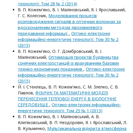
технологiї: Том 28 № 2 (2014)
В. П. Кожем'яко, В. І. Маліновський, Я. І. Ярославький,
Г. С. Колесник,
Моделювання процесів
розповсюдження сигналів в оптичних волокнах за
вдосконаленим методом двоххвилевого
передавання інформації
,
Оптико-електроннi
iнформацiйно-енергетичнi технологiї: Том 30 № 2
(2015)
В. П. Кожем'яко, О. Г. Домбровський, В. І.
Маліновський,
Оптимізація проектів будівництва
сонячних електростанцій із врахуванням базових
техніко-економічних показників
,
Оптико-електроннi
iнформацiйно-енергетичнi технологiї: Том 30 № 2
(2015)
Й. І. Стенлець, В. П. Кожем'яко, С. М. Злепко, С. В.
Павлов,
ФІЗИЧНІ ТА МАТЕМАТИЧНІ МОДЕЛІ
ПЕРЕНЕСЕННЯ ТЕПЛОВОЇ ЕНЕРГІЇ В БІОЛОГІЧНЕ
СЕРЕДОВИЩЕ
,
Оптико-електроннi iнформацiйно-
енергетичнi технологiї: Том 25 № 1 (2013)
В. П. Кожем'яко, В. І. Маліновський, А. В.
Клепіковський, В. П. Нездоровін, Я. І. Ярославський, Л.
В. Кузьменко,
Мультиканальна відкрита атмосферна