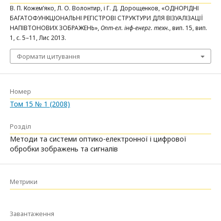
В. П. Кожем’яко, Л. О. Волонтир, і Г. Д. Дорощенков, «ОДНОРІДНІ
БАГАТОФУНКЦІОНАЛЬНІ РЕГІСТРОВІ СТРУКТУРИ ДЛЯ ВІЗУАЛІЗАЦІЇ
НАПІВТОНОВИХ ЗОБРАЖЕНЬ»,
Опт-ел. інф-енерг. техн.
, вип. 15, вип.
1, с. 5–11, Лис 2013.
Формати цитування
Номер
Том 15 № 1 (2008)
Розділ
Методи та системи оптико-електронної і цифрової
обробки зображень та сигналів
Метрики
Завантаження