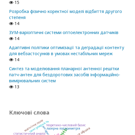
15
Розробка фізично коректної моделі відбиття другого
степеня
14
ЗУМ-варіоптичні системи оптоелектронних датчиків
14
Адаптивні політики оптимізації та деградації контенту
для вебзастосунків в умовах нестабільних мереж
14
Синтез та моделювання планарної антенної решітки
патч-антен для бездоротових засобів інформаційно-
вимірювальних систем
13
Ключові слова
магнітне поле
сингулярність
теоретико-числовий базис
алгоритм
лазерна поляриметрія
статистичний аналіз