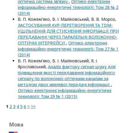
оптична система зв’язку
,
Оптико-електроннi
iнформацiйно-енергетичнi технологiї: Том 28 № 2
(2014)
В. П. Кожем'яко, В. І. Маліновський, В. В. Мороз,
ЗАСТОСУВАННЯ KVP-ПЕРЕТВОРЕННЯ ТА TDM-
УЩІЛЬНЕННЯ ДЛЯ СТИСНЕННЯ ІНФОРМАЦІЇ ПРИ
ПЕРЕДАВАННІ ЧЕРЕЗ ПАРАЛЕЛЬНІ ВОЛОКОННО-
ОПТИЧНІ ІНТЕРФЕЙСИ
,
Оптико-електроннi
iнформацiйно-енергетичнi технологiї: Том 27 № 1
(2014)
В. П. Кожем'яко, В. І. Маліновський, Я. І.
Ярославський,
Аналіз фактору сигнал-шуму для
підвищення якості передавання інфомаційного
сигналу по волоконно-оптичним каналам за
методом двох хвилевої передачі інформації
,
Оптико-електроннi iнформацiйно-енергетичнi
технологiї: Том 29 № 1 (2015)
1
2
3
4
5
6
>
>>
Мова