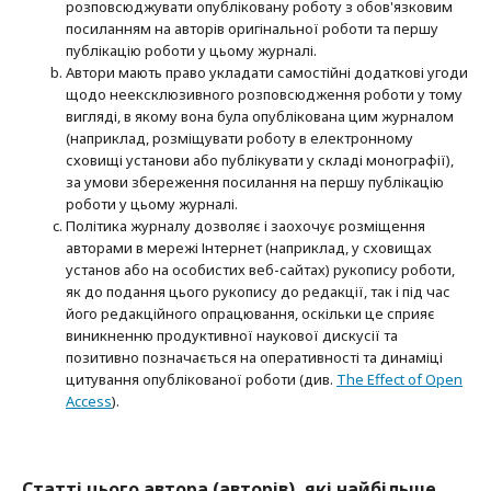
розповсюджувати опубліковану роботу з обов'язковим
посиланням на авторів оригінальної роботи та першу
публікацію роботи у цьому журналі.
Автори мають право укладати самостійні додаткові угоди
щодо неексклюзивного розповсюдження роботи у тому
вигляді, в якому вона була опублікована цим журналом
(наприклад, розміщувати роботу в електронному
сховищі установи або публікувати у складі монографії),
за умови збереження посилання на першу публікацію
роботи у цьому журналі.
Політика журналу дозволяє і заохочує розміщення
авторами в мережі Інтернет (наприклад, у сховищах
установ або на особистих веб-сайтах) рукопису роботи,
як до подання цього рукопису до редакції, так і під час
його редакційного опрацювання, оскільки це сприяє
виникненню продуктивної наукової дискусії та
позитивно позначається на оперативності та динаміці
цитування опублікованої роботи (див.
The Effect of Open
Access
).
Статті цього автора (авторів), які найбільше