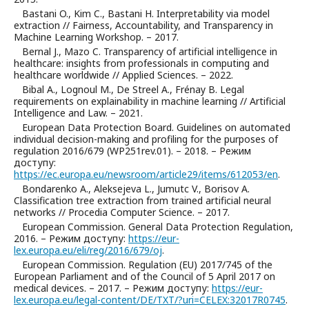
Bastani O., Kim C., Bastani H. Interpretability via model
extraction // Fairness, Accountability, and Transparency in
Machine Learning Workshop. – 2017.
Bernal J., Mazo C. Transparency of artificial intelligence in
healthcare: insights from professionals in computing and
healthcare worldwide // Applied Sciences. – 2022.
Bibal A., Lognoul M., De Streel A., Frénay B. Legal
requirements on explainability in machine learning // Artificial
Intelligence and Law. – 2021.
European Data Protection Board. Guidelines on automated
individual decision-making and profiling for the purposes of
regulation 2016/679 (WP251rev.01). – 2018. – Режим
доступу:
https://ec.europa.eu/newsroom/article29/items/612053/en
.
Bondarenko A., Aleksejeva L., Jumutc V., Borisov A.
Classification tree extraction from trained artificial neural
networks // Procedia Computer Science. – 2017.
European Commission. General Data Protection Regulation,
2016. – Режим доступу:
https://eur-
lex.europa.eu/eli/reg/2016/679/oj
.
European Commission. Regulation (EU) 2017/745 of the
European Parliament and of the Council of 5 April 2017 on
medical devices. – 2017. – Режим доступу:
https://eur-
lex.europa.eu/legal-content/DE/TXT/?uri=CELEX:32017R0745
.