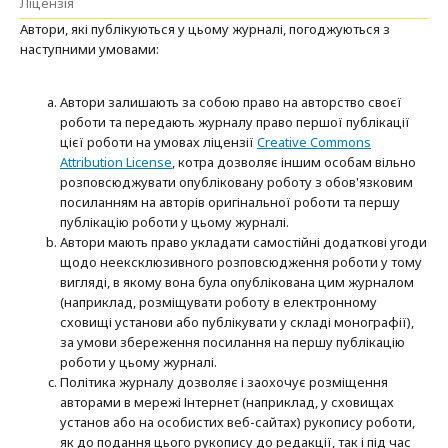
Ліцензія
Автори, які публікуються у цьому журналі, погоджуються з
наступними умовами:
Автори залишають за собою право на авторство своєї
роботи та передають журналу право першої публікації
цієї роботи на умовах ліцензії
Creative Commons
Attribution License
, котра дозволяє іншим особам вільно
розповсюджувати опубліковану роботу з обов'язковим
посиланням на авторів оригінальної роботи та першу
публікацію роботи у цьому журналі.
Автори мають право укладати самостійні додаткові угоди
щодо неексклюзивного розповсюдження роботи у тому
вигляді, в якому вона була опублікована цим журналом
(наприклад, розміщувати роботу в електронному
сховищі установи або публікувати у складі монографії),
за умови збереження посилання на першу публікацію
роботи у цьому журналі.
Політика журналу дозволяє і заохочує розміщення
авторами в мережі Інтернет (наприклад, у сховищах
установ або на особистих веб-сайтах) рукопису роботи,
як до подання цього рукопису до редакції, так і під час