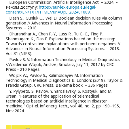
European Commission. Artificial Intelligence Act. – 2024. –
Режим доступу:
https://eur-lex.europa.eu/legal-
content/EN/TXT/HTML/?uri=OJ:L_202401689
.
Dash S., Gunluk O., Wei D. Boolean decision rules via column
generation // Advances in Neural Information Processing
Systems. – 2018.
Dhurandhar A., Chen P.-Y., Luss R., Tu C.-C., Ting P.,
Shanmugam K., Das P. Explanations based on the missing:
Towards contrastive explanations with pertinent negatives //
Advances in Neural Information Processing Systems. – 2018. –
Vol. 31 (NIPS).
Pavlov S. V. Information Technology in Medical Diagnostics
//Waldemar Wójcik, Andrzej Smolarz, July 11, 2017 by CRC
Press - 210 Pages.
Wójcik W., Pavlov S., Kalimoldayev M. Information
Technology in Medical Diagnostics II. London: (2019). Taylor &
Francis Group, CRC Press, Balkema book. – 336 Pages.
Y. Pylypets, S. Pavlov, Y. Yaroslavsky, S. Kostyuk, and M.
Ursan, “Features of the application of telemedical
technologies based on artificial intelligence in disaster
medicine,” Opt-el. inf-energ. tech., vol. 48, no. 2, pp. 190–195,
Nov 2024.