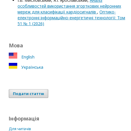
І.В. Мисловський, Я.І. Ярославський,
Аналіз
особливостей використання згорткових нейронних
мереж для класифікації кардіосигналів
,
Оптико-
електроннi iнформацiйно-енергетичнi технологiї: Том
51 № 1 (2026)
Мова
English
Українська
Подати статтю
Інформація
Для читачів