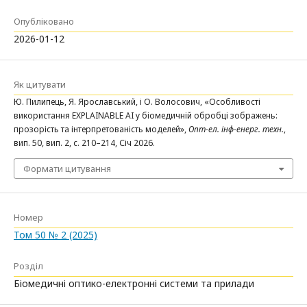
Опубліковано
2026-01-12
Як цитувати
Ю. Пилипець, Я. Ярославський, і О. Волосович, «Особливості
використання EXPLAINABLE AI у біомедичній обробці зображень:
прозорість та інтерпретованість моделей»,
Опт-ел. інф-енерг. техн.
,
вип. 50, вип. 2, с. 210–214, Січ 2026.
Формати цитування
Номер
Том 50 № 2 (2025)
Розділ
Біомедичні оптико-електронні системи та прилади