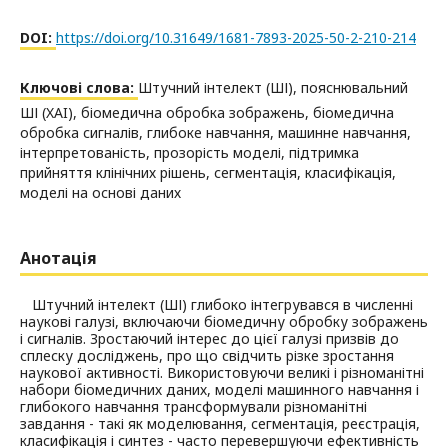
DOI:
https://doi.org/10.31649/1681-7893-2025-50-2-210-214
Ключові слова:
Штучний інтелект (ШІ), пояснювальний
ШІ (XAI), біомедична обробка зображень, біомедична
обробка сигналів, глибоке навчання, машинне навчання,
інтерпретованість, прозорість моделі, підтримка
прийняття клінічних рішень, сегментація, класифікація,
моделі на основі даних
Анотація
Штучний інтелект (ШІ) глибоко інтегрувався в численні
наукові галузі, включаючи біомедичну обробку зображень
і сигналів. Зростаючий інтерес до цієї галузі призвів до
сплеску досліджень, про що свідчить різке зростання
наукової активності. Використовуючи великі і різноманітні
набори біомедичних даних, моделі машинного навчання і
глибокого навчання трансформували різноманітні
завдання - такі як моделювання, сегментація, реєстрація,
класифікація і синтез - часто перевершуючи ефективність