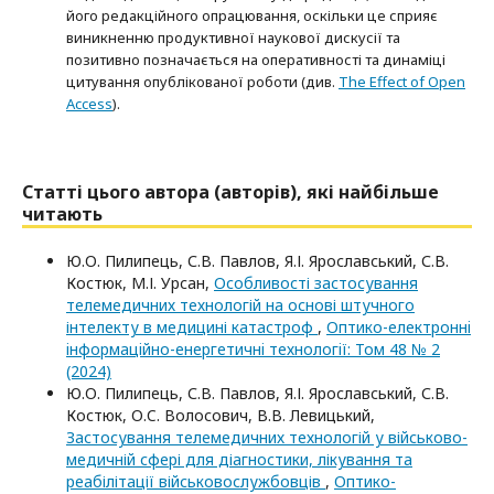
його редакційного опрацювання, оскільки це сприяє
виникненню продуктивної наукової дискусії та
позитивно позначається на оперативності та динаміці
цитування опублікованої роботи (див.
The Effect of Open
Access
).
Статті цього автора (авторів), які найбільше
читають
Ю.О. Пилипець, С.В. Павлов, Я.І. Ярославський, С.В.
Костюк, М.І. Урсан,
Особливості застосування
телемедичних технологій на основі штучного
інтелекту в медицині катастроф
,
Оптико-електроннi
iнформацiйно-енергетичнi технологiї: Том 48 № 2
(2024)
Ю.О. Пилипець, С.В. Павлов, Я.І. Ярославський, С.В.
Костюк, О.C. Волосович, В.В. Левицький,
Застосування телемедичних технологій у військово-
медичній сфері для діагностики, лікування та
реабілітації військовослужбовців
,
Оптико-