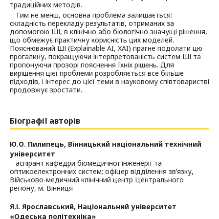
традиційних методів.
Тим не менш, основна проблема залишається:
складність перекладу результатів, отриманих за
допомогою ШІ, в клінічно або біологічно значущі рішення,
що обмежує практичну корисність цих моделей.
Пояснюваний ШІ (Explainable AI, XAI) прагне подолати цю
прогалину, покращуючи інтерпретованість систем ШІ та
пропонуючи прозорі пояснення їхніх рішень. Для
вирішення цієї проблеми розробляється все більше
підходів, і інтерес до цієї теми в науковому співтоваристві
продовжує зростати.
Біографії авторів
Ю.О. Пилипець,
Вінницький національний технічний
університет
аспірант кафедри біомедичної інженерії та
оптикоелектронних систем; офіцер відділення звʼязку,
Військово-медичний клінічний центр Центрального
регіону, м. Вінниця
Я.І. Ярославський,
Національний університет
«Одеська політехніка»