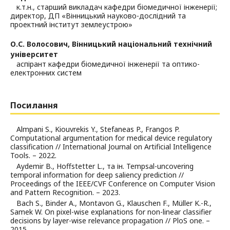
к.т.н., старший викладач кафедри біомедичної інженерії;
директор, ДП «Вінницький науково-дослідний та
проектний інститут землеустрою»
О.С. Волосович,
Вінницький національний технічний
університет
аспірант кафедри біомедичної інженерії та оптико-
електронних систем
Посилання
Almpani S., Kiouvrekis Y., Stefaneas P., Frangos P.
Computational argumentation for medical device regulatory
classification // International Journal on Artificial Intelligence
Tools. – 2022.
Aydemir B., Hoffstetter L., та ін. Tempsal-uncovering
temporal information for deep saliency prediction //
Proceedings of the IEEE/CVF Conference on Computer Vision
and Pattern Recognition. – 2023.
Bach S., Binder A., Montavon G., Klauschen F., Müller K.-R.,
Samek W. On pixel-wise explanations for non-linear classifier
decisions by layer-wise relevance propagation // PloS one. –
2015.