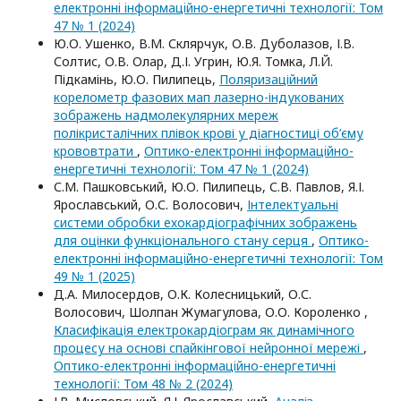
електроннi iнформацiйно-енергетичнi технологiї: Том
47 № 1 (2024)
Ю.О. Ушенко, В.М. Склярчук, О.В. Дуболазов, І.В.
Солтис, О.В. Олар, Д.І. Угрин, Ю.Я. Томка, Л.Й.
Підкамінь, Ю.О. Пилипець,
Поляризаційний
корелометр фазових мап лазерно-індукованих
зображень надмолекулярних мереж
полікристалічних плівок крові у діагностиці об’єму
крововтрати
,
Оптико-електроннi iнформацiйно-
енергетичнi технологiї: Том 47 № 1 (2024)
С.М. Пашковський, Ю.О. Пилипець, С.В. Павлов, Я.І.
Ярославський, О.С. Волосович,
Інтелектуальні
системи обробки ехокардіографічних зображень
для оцінки функціонального стану серця
,
Оптико-
електроннi iнформацiйно-енергетичнi технологiї: Том
49 № 1 (2025)
Д.А. Милосердов, О.К. Колесницький, О.С.
Волосович, Шолпан Жумагулова, О.О. Короленко ,
Класифікація електрокардіограм як динамічного
процесу на основі спайкінгової нейронної мережі
,
Оптико-електроннi iнформацiйно-енергетичнi
технологiї: Том 48 № 2 (2024)